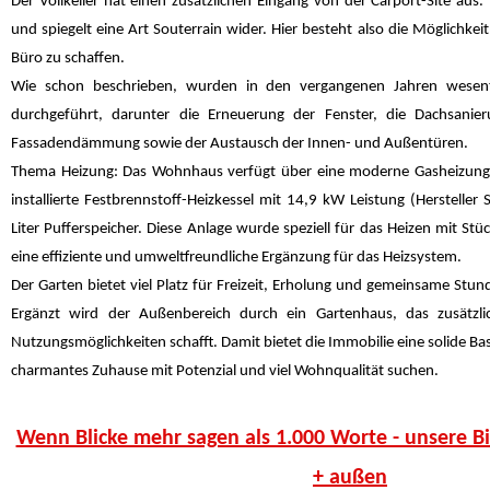
Der Vollkeller hat einen zusätzlichen Eingang von der Carport-Site aus. T
und spiegelt eine Art Souterrain wider. Hier besteht also die Möglichkei
Büro zu schaffen.
Wie schon beschrieben, wurden in den vergangenen Jahren wesen
durchgeführt, darunter die Erneuerung der Fenster, die Dachsanie
Fassadendämmung sowie der Austausch der Innen- und Außentüren.
Thema Heizung: Das Wohnhaus verfügt über eine moderne Gasheizungs
installierte Festbrennstoff-Heizkessel mit 14,9 kW Leistung (Hersteller
Liter Pufferspeicher. Diese Anlage wurde speziell für das Heizen mit Stü
eine effiziente und umweltfreundliche Ergänzung für das Heizsystem.
Der Garten bietet viel Platz für Freizeit, Erholung und gemeinsame Stu
Ergänzt wird der Außenbereich durch ein Gartenhaus, das zusätzl
Nutzungsmöglichkeiten schafft. Damit bietet die Immobilie eine solide Bas
charmantes Zuhause mit Potenzial und viel Wohnqualität suchen.
Wenn Blicke mehr sagen als 1.000 Worte - unsere Bi
+ außen