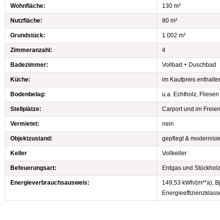
Wohnfläche:
130 m²
Nutzfläche:
80 m²
Grundstück:
1.002 m²
Zimmeranzahl:
4
Badezimmer:
Vollbad + Duschbad
Küche:
im Kaufpreis enthalte
Bodenbelag:
u.a. Echtholz, Fliesen
Stellplätze:
Carport und im Freie
Vermietet:
nein
Objektzustand:
gepflegt & modernisie
Keller
Vollkeller
Befeuerungsart:
Erdgas und Stückhol
Energieverbrauchsausweis:
149,53 kWh/(m²*a), B
Energieeffizienzklass