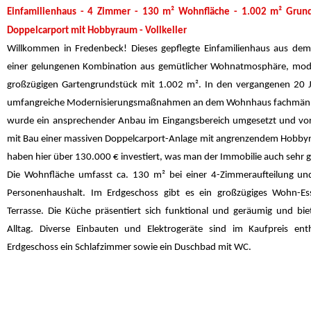
Einfamilienhaus - 4 Zimmer - 130 m² Wohnfläche - 1.002 m² Grund
Doppelcarport mit Hobbyraum - Vollkeller
Willkommen in Fredenbeck! Dieses gepflegte Einfamilienhaus aus de
einer gelungenen Kombination aus gemütlicher Wohnatmosphäre, mod
großzügigen Gartengrundstück mit 1.002 m². In den vergangenen 20 
umfangreiche Modernisierungsmaßnahmen an dem Wohnhaus fachmänni
wurde ein ansprechender Anbau im Eingangsbereich umgesetzt und vor 
mit Bau einer massiven Doppelcarport-Anlage mit angrenzendem Hobbyr
haben hier über 130.000 € investiert, was man der Immobilie auch sehr 
Die Wohnfläche umfasst ca. 130 m² bei einer 4-Zimmeraufteilung und 
Personenhaushalt. Im Erdgeschoss gibt es ein großzügiges Wohn-E
Terrasse. Die Küche präsentiert sich funktional und geräumig und bie
Alltag. Diverse Einbauten und Elektrogeräte sind im Kaufpreis ent
Erdgeschoss ein Schlafzimmer sowie ein Duschbad mit WC.