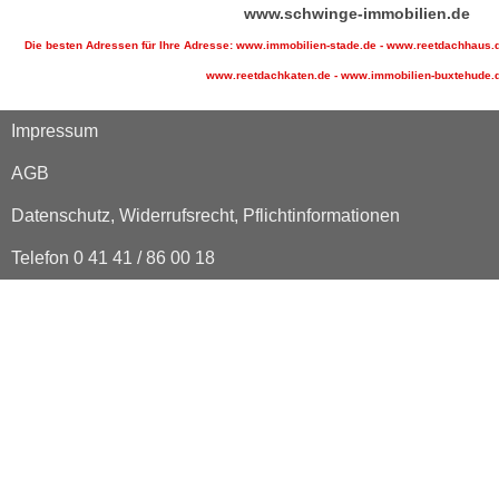
www.schwinge-immobilien.de
Die besten Adressen für Ihre Adresse: www.immobilien-stade.de - www.reetdachhaus.d
www.reetdachkaten.de - www.immobilien-buxtehude.
Impressum
AGB
Datenschutz, Widerrufsrecht, Pflichtinformationen
Telefon 0 41 41 / 86 00 18