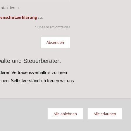
ontaktieren.
enschutzerklärung
zu.
* unsere Pflichtfelder
älte und Steuerberater:
deren Vertrauensverhältnis zu ihren
nen. Selbstverständlich freuen wir uns
Alle ablehnen
Alle erlauben
www.schwinge-immobilien.de
achkaten.de - www.immobilien-buxtehude.de