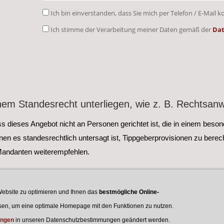
Ich bin einverstanden, dass Sie mich per Telefon / E-Mail k
Ich stimme der Verarbeitung meiner Daten gemäß der
Dat
nem Standesrecht unterliegen, wie z. B. Rechtsanw
ss dieses Angebot nicht an Personen gerichtet ist, die in einem beson
n es standesrechtlich untersagt ist, Tippgeberprovisionen zu berech
Mandanten weiterempfehlen.
ebsite zu optimieren und Ihnen das
bestmögliche Online-
lassen, um eine optimale Homepage mit den Funktionen zu nutzen.
 - Wallstrasse 5 - 21682 Stade - Telefon: 0 41 41 / 86 00 18 - 
ungen
in unseren Datenschutzbestimmungen geändert werden.
w.immobilien-stade.de - www.reetdachhaus.de - www.immobilien-altes-land.de - www.reetd