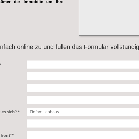
ntümer der Immobilie um Ihre
nfach online zu und füllen das Formular vollständi
*
es sich? *
chen? *